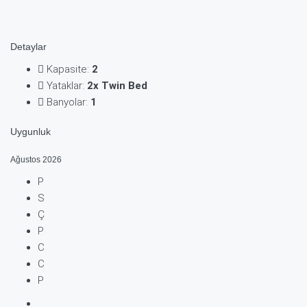
Detaylar
Kapasite:
2
Yataklar:
2x Twin Bed
Banyolar:
1
Uygunluk
Ağustos
2026
P
S
Ç
P
C
C
P