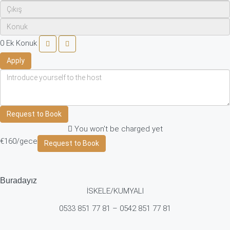
0
Ek Konuk
Apply
Request to Book
You won't be charged yet
€160
/gece
Request to Book
Buradayız
İSKELE/KUMYALI
0533 851 77 81 – 0542 851 77 81