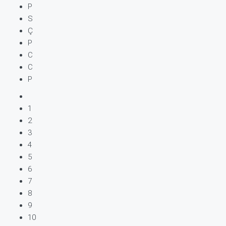
P
S
Ç
P
C
C
P
1
2
3
4
5
6
7
8
9
10