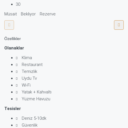
30
Müsait
Bekliyor
Rezerve
Özellikler
Olanaklar
Klima
Restaurant
Temizlik
Uydu Tv
Wi-Fi
Yatak + Kahvaltı
Yüzme Havuzu
Tesisler
Deniz 5-10dk
Güvenlik