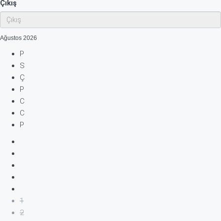
Çıkış
Ağustos
2026
P
S
Ç
P
C
C
P
1
2