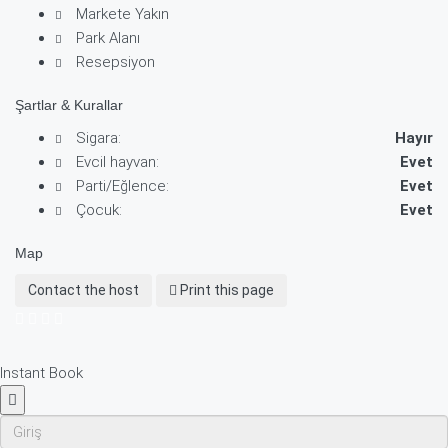
Markete Yakın
Park Alanı
Resepsiyon
Şartlar & Kurallar
Sigara:
Hayır
Evcil hayvan:
Evet
Parti/Eğlence:
Evet
Çocuk:
Evet
Map
Contact the host
Print this page
Instant Book