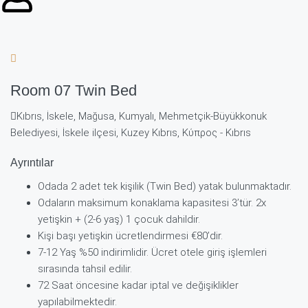
Room 07 Twin Bed
Kıbrıs, İskele, Mağusa, Kumyalı, Mehmetçik-Büyükkonuk
Belediyesi, İskele ilçesi, Kuzey Kıbrıs, Κύπρος - Kıbrıs
Ayrıntılar
Odada 2 adet tek kişilik (Twin Bed) yatak bulunmaktadır.
Odaların maksimum konaklama kapasitesi 3’tür. 2x
yetişkin + (2-6 yaş) 1 çocuk dahildir.
Kişi başı yetişkin ücretlendirmesi €80’dir.
7-12 Yaş %50 indirimlidir. Ücret otele giriş işlemleri
sırasında tahsil edilir.
72 Saat öncesine kadar iptal ve değişiklikler
yapılabilmektedir.